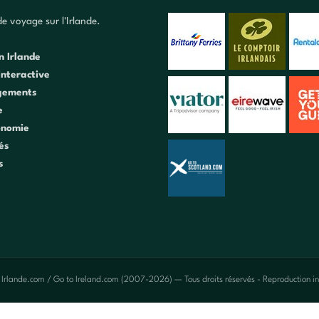
e voyage sur l'Irlande.
n Irlande
interactive
gements
e
onomie
tés
s
 Irlande.com / Go to Ireland.com (2007-2026) — Tous droits réservés - Reproduction in