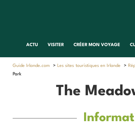
ACTU
VISITER
CRÉER MON VOYAGE
C
Guide Irlande.com
>
Les sites touristiques en Irlande
>
Rép
Park
The Meado
Informat