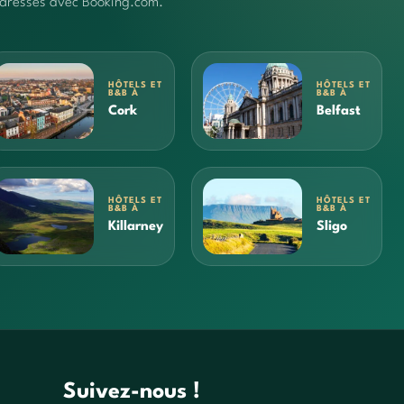
 adresses avec Booking.com.
HÔTELS ET
HÔTELS ET
B&B À
B&B À
Cork
Belfast
HÔTELS ET
HÔTELS ET
B&B À
B&B À
Killarney
Sligo
Suivez-nous !