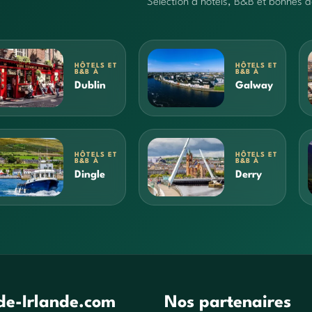
Sélection d’hôtels, B&B et bonnes
HÔTELS ET
HÔTELS ET
B&B À
B&B À
Dublin
Galway
HÔTELS ET
HÔTELS ET
B&B À
B&B À
Dingle
Derry
de-Irlande.com
Nos partenaires