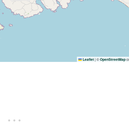
Leaflet
|
©
OpenStreetMap
co