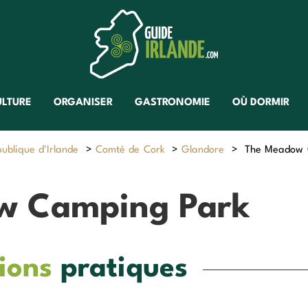
ULTURE
ORGANISER
GASTRONOMIE
OÙ DORMIR
ublique d'Irlande
>
Comté de Cork
>
Glandore
>
The Meadow
w Camping Park
ions
pratiques