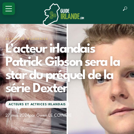
ACTUALITÉ IRLANDAISE
L’acteur irlandais
Patrick Gibson sera la
star du préquel de la
série Dexter
ACTEURS ET ACTRICES IRLANDAIS
27 mai 2024
par Gwen LE COINTRE