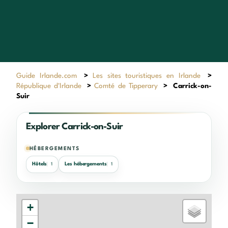
Guide Irlande.com
>
Les sites touristiques en Irlande
>
République d'Irlande
>
Comté de Tipperary
>
Carrick-on-
Suir
Explorer Carrick-on-Suir
HÉBERGEMENTS
Hôtels
Les hébergements
1
1
+
−