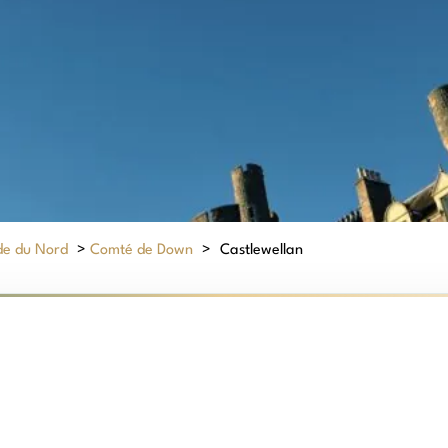
de du Nord
>
Comté de Down
>
Castlewellan