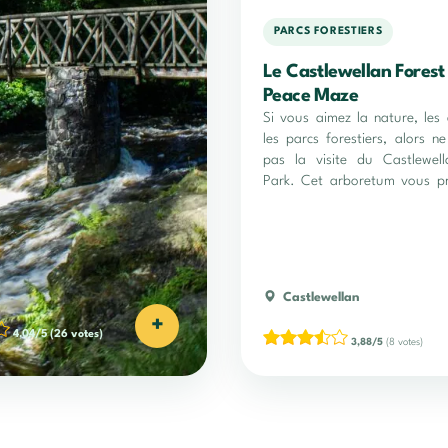
PARCS FORESTIERS
Le Castlewellan Forest
Peace Maze
Si vous aimez la nature, les 
les parcs forestiers, alors 
pas la visite du Castlewell
Park. Cet arboretum vous p
choix d'espèces rares !
Castlewellan
+
4,04/5
(26 votes)
3,88/5
(8 votes)