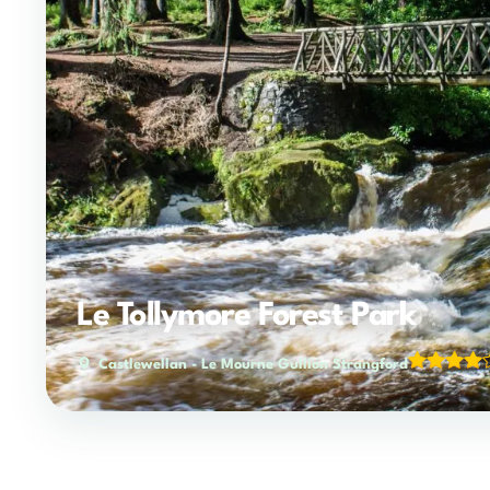
Le Tollymore Forest Park
Castlewellan
-
Le Mourne Gullion Strangford