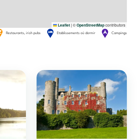
Leaflet
|
©
OpenStreetMap
contributors
Restaurants, irish pubs
Etablissements où dormir
Campings