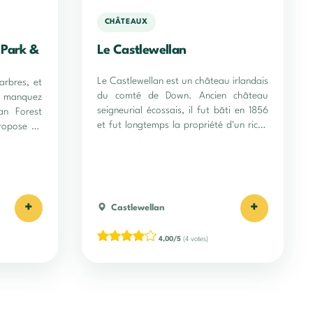
CHÂTEAUX
 Park &
Le Castlewellan
Le Castlewellan est un château irlandais
arbres, et
du comté de Down. Ancien château
ne manquez
seigneurial écossais, il fut bâti en 1856
an Forest
et fut longtemps la propriété d'un riche
ropose un
comte écossais. De nos jours, l'édifice a
été racheté et n'est pas ouvert à la
visite...
+
+
Castlewellan
4,00/5
(4 votes)