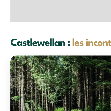
Castlewellan :
les incon