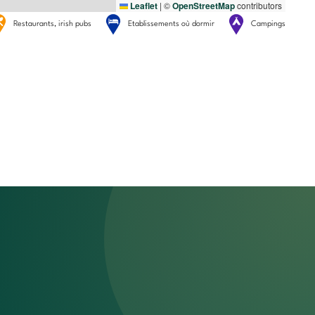
Leaflet
|
©
OpenStreetMap
contributors
Restaurants, irish pubs
Etablissements où dormir
Campings