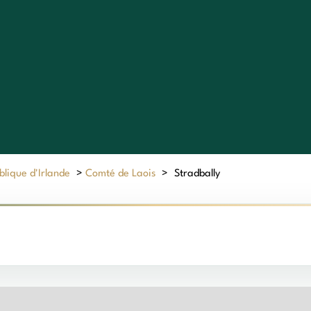
lique d'Irlande
>
Comté de Laois
>
Stradbally