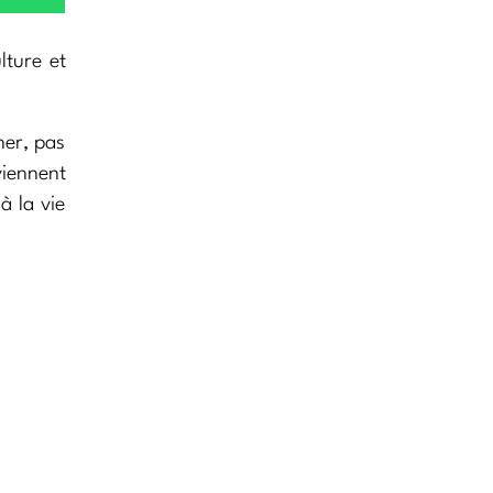
ulture et
ner, pas
viennent
à la vie