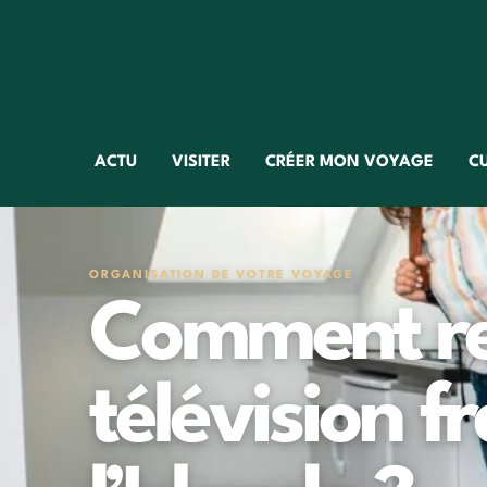
ACTU
VISITER
CRÉER MON VOYAGE
C
ORGANISATION DE VOTRE VOYAGE
Comment re
télévision f