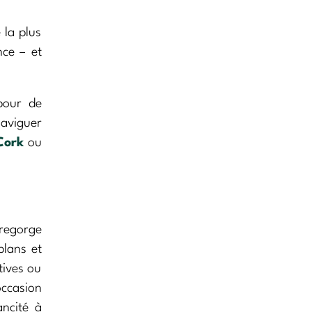
 la plus
nce – et
pour de
naviguer
Cork
ou
 regorge
plans et
tives ou
occasion
ancité à