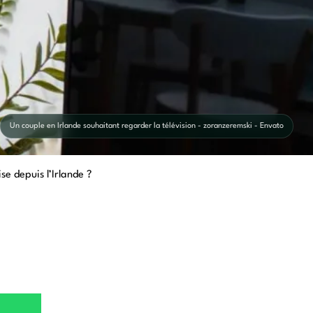
Un couple en Irlande souhaitant regarder la télévision - zoranzeremski - Envato
e depuis l’Irlande ?