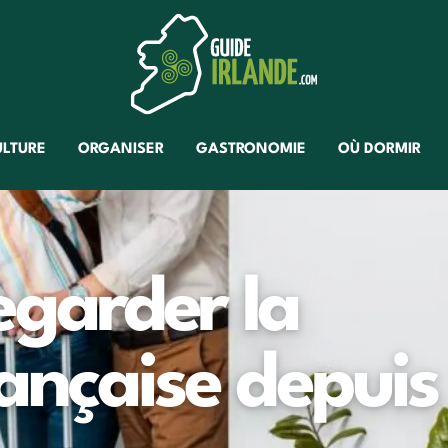
ULTURE
ORGANISER
GASTRONOMIE
OÙ DORMIR
garder la
rançaise depuis