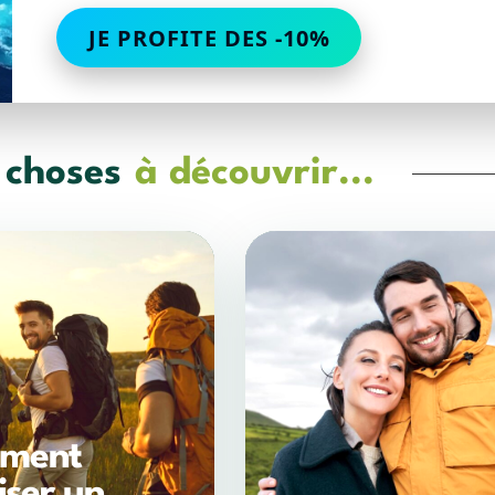
JE PROFITE DES -10%
 choses
à découvrir...
ment
iser un