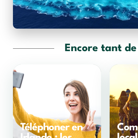
Encore tant de
Téléphoner en
Com
Irlande : les
local