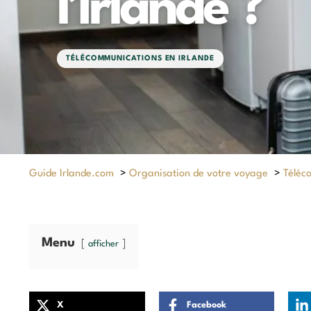
l’Irlande ?
TÉLÉCOMMUNICATIONS EN IRLANDE
Guide Irlande.com
>
Organisation de votre voyage
>
Téléc
Menu
afficher
X
Facebook