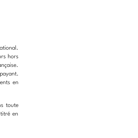
ational.
urs hors
ançaise.
 payant.
ents en
ns toute
titré en