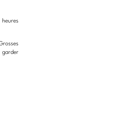
s heures
Grosses
e garder