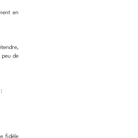
mment en
tendre,
n peu de
:
e fidèle