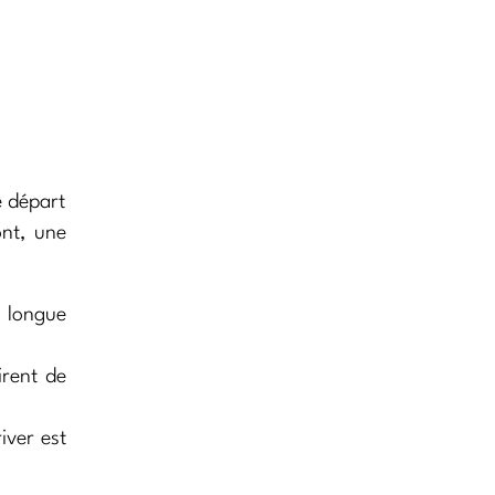
e départ
ont, une
e longue
irent de
iver est