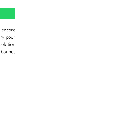
u encore
rry pour
solution
 bonnes