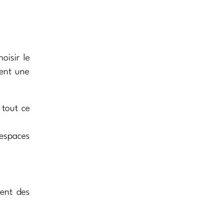
oisir le
ient une
 tout ce
 espaces
uent des