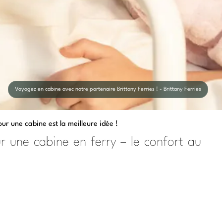
Voyagez en cabine avec notre partenaire Brittany Ferries ! - Brittany Ferries
our une cabine est la meilleure idée !
r une cabine en ferry – le confort au