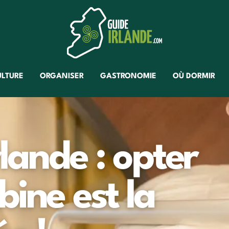
ULTURE
ORGANISER
GASTRONOMIE
OÙ DORMIR
rlande : opter
ine est la