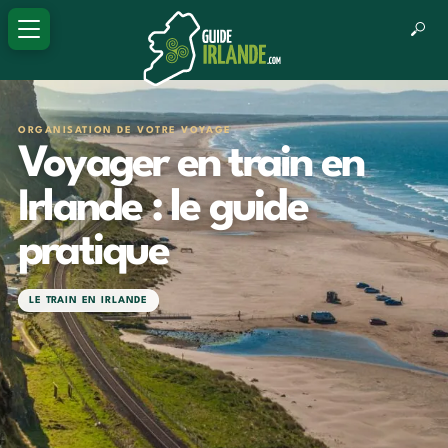
ORGANISATION DE VOTRE VOYAGE
Voyager en train en
Irlande : le guide
pratique
LE TRAIN EN IRLANDE