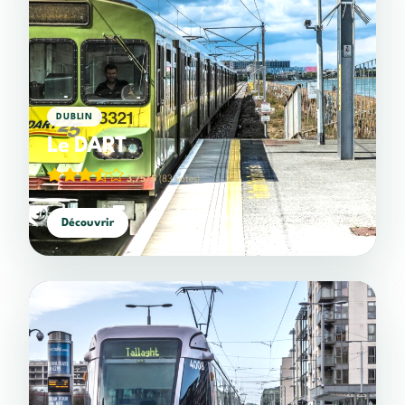
DUBLIN
Le DART
3,75/5
(83 votes)
Découvrir