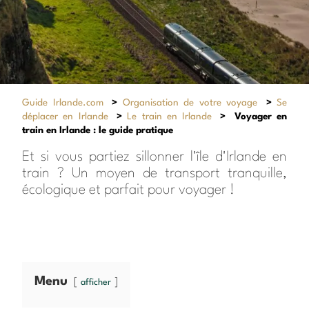
Guide Irlande.com
>
Organisation de votre voyage
>
Se
déplacer en Irlande
>
Le train en Irlande
>
Voyager en
train en Irlande : le guide pratique
Et si vous partiez sillonner l'île d'Irlande en
train ? Un moyen de transport tranquille,
écologique et parfait pour voyager !
Menu
afficher