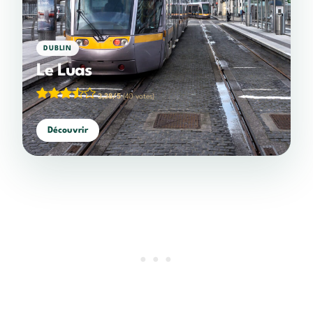
DUBLIN
Le Luas
3,38/5
(40 votes)
Découvrir