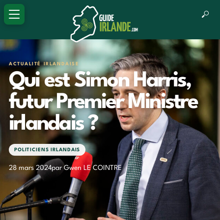
ACTUALITÉ IRLANDAISE
Qui est Simon Harris,
futur Premier Ministre
irlandais ?
POLITICIENS IRLANDAIS
28 mars 2024
par Gwen LE COINTRE