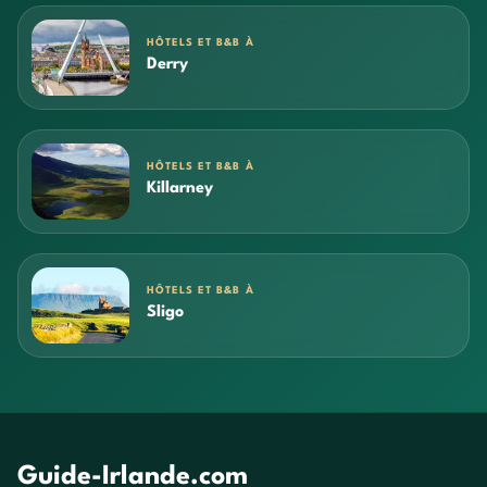
HÔTELS ET B&B À
Derry
HÔTELS ET B&B À
Killarney
HÔTELS ET B&B À
Sligo
Guide-Irlande.com