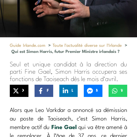
Guide Irlande.com
>
Toute l'actualité diverse sur l'Irlande
>
Qui est Simon Harris, futur Premier Ministre irlandais ?
Seul et unique candidat à la direction du
parti Fine Gael, Simon Harris occupera ses
fonctions de Taoiseach dès le mois d'avril.
X
Facebook
LinkedIn
Messenger
WhatsApp
Alors que Leo Varkdar a annoncé sa démission
au poste de Taoiseach, c’est Simon Harris,
membre actif du
Fine Gael
qui va être amené à
le remplacer. À l’âge de 37 ans, ce dernier