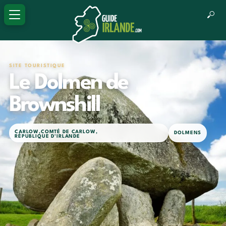
SITE TOURISTIQUE
Le Dolmen de
Brownshill
CARLOW
,
COMTÉ DE CARLOW
,
DOLMENS
RÉPUBLIQUE D'IRLANDE