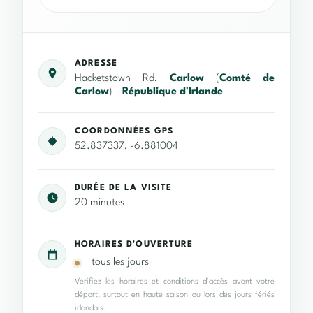
ADRESSE
Hacketstown Rd,
Carlow
(
Comté de
Carlow
) -
République d'Irlande
COORDONNÉES GPS
52.837337, -6.881004
DURÉE DE LA VISITE
20 minutes
HORAIRES D'OUVERTURE
tous les jours
Vérifiez les horaires et conditions d’accès avant votre
départ, surtout en haute saison ou lors des jours fériés
irlandais.