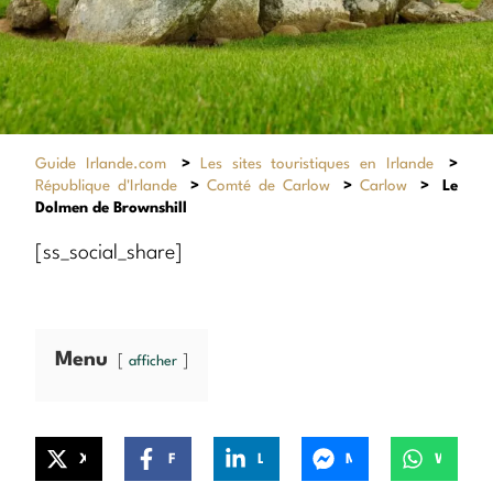
Guide Irlande.com
>
Les sites touristiques en Irlande
>
République d'Irlande
>
Comté de Carlow
>
Carlow
>
Le
Dolmen de Brownshill
[ss_social_share]
Menu
afficher
X
Facebook
LinkedIn
Messenger
WhatsApp