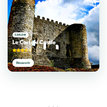
CARLOW
Le Carlow Castle
3,33/5
(6 votes)
Découvrir