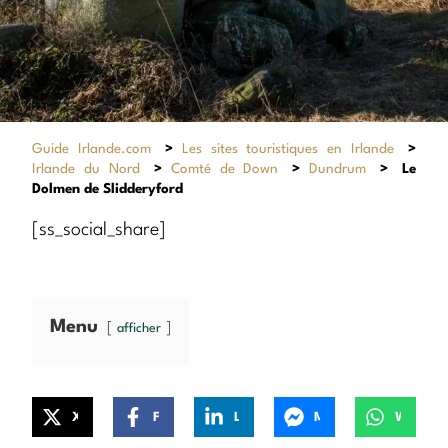
Guide Irlande.com
>
Les sites touristiques en Irlande
>
Irlande du Nord
>
Comté de Down
>
Dundrum
>
Le
Dolmen de Slidderyford
[ss_social_share]
Menu
afficher
X
Facebook
LinkedIn
Messenger
WhatsApp