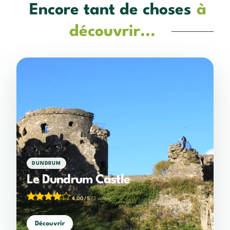
Encore tant de choses
à
découvrir...
DUNDRUM
Le Dundrum Castle
4,00/5
(2 votes)
Découvrir