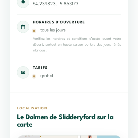
54.239823, -5.863173
HORAIRES D'OUVERTURE
tous les jours
Vérifiez les horaires et conditions d’accès avant votre
départ, surtout en haute saison ou lors des jours fériés
irlandais.
TARIFS
gratuit
LOCALISATION
Le Dolmen de Slidderyford sur la
carte