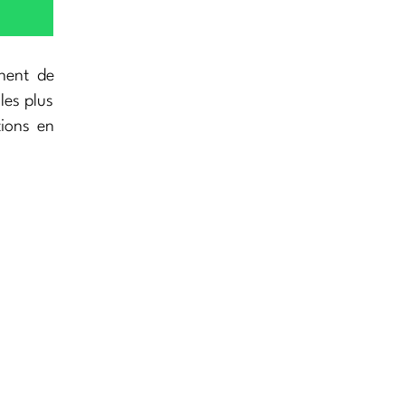
nent de
les plus
tions en