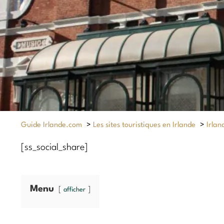
Guide Irlande.com
>
Les sites touristiques en Irlande
>
Irlan
[ss_social_share]
Menu
afficher