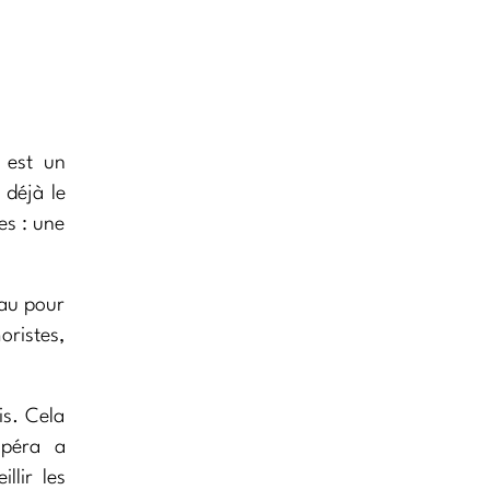
 est un
 déjà le
es : une
eau pour
oristes,
is. Cela
opéra a
llir les