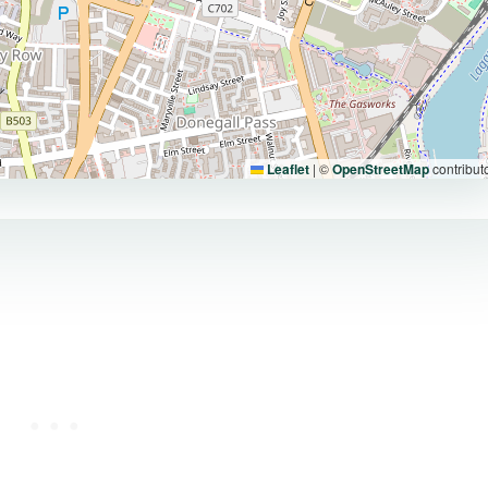
Leaflet
|
©
OpenStreetMap
contribut