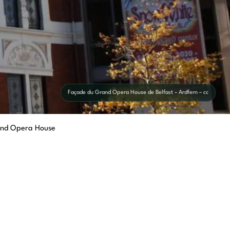
Façade du Grand Opera House de Belfast – Ardfern – cc
and Opera House