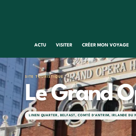
ACTU
VISITER
CRÉER MON VOYAGE
SITE TOURISTIQUE
Le Grand O
LINEN QUARTER
,
BELFAST
,
COMTÉ D'ANTRIM
,
IRLANDE DU