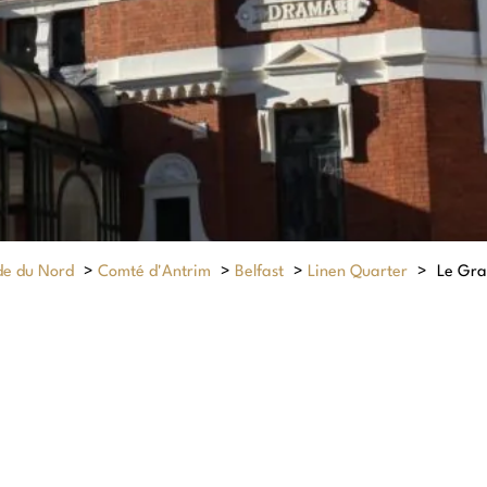
de du Nord
>
Comté d'Antrim
>
Belfast
>
Linen Quarter
>
Le Gr