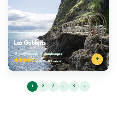
Les Gobbins
La Péninsule d'Islandmagee
+
3,54/5
(742 votes)
1
2
3
…
9
»