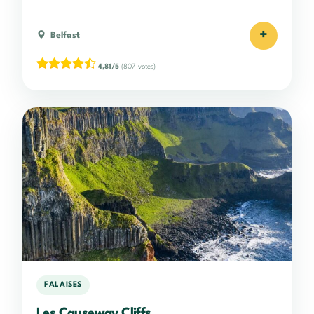
+
Belfast
4,81/5
(807 votes)
FALAISES
Les Causeway Cliffs