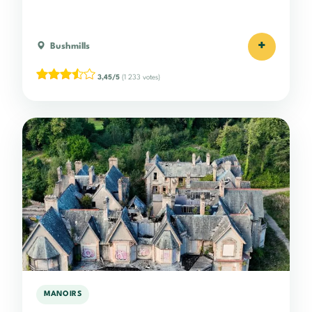
+
Bushmills
3,45/5
(1 233 votes)
MANOIRS