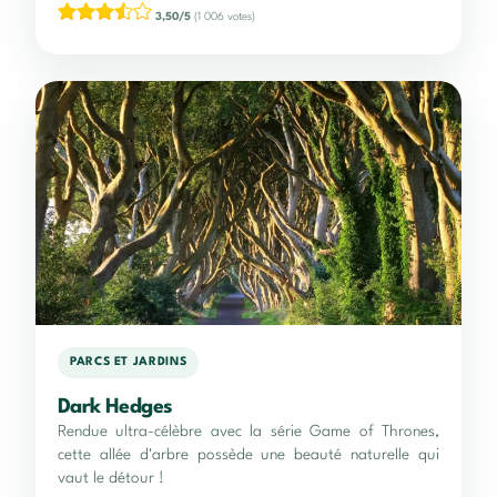
3,50/5
(1 006 votes)
PARCS ET JARDINS
Dark Hedges
Rendue ultra-célèbre avec la série Game of Thrones,
cette allée d'arbre possède une beauté naturelle qui
vaut le détour !