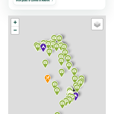
Irish pubs à Comté d'Antrim
7
+
−