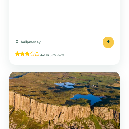
+
Ballymoney
3,21/5
(955 votes)