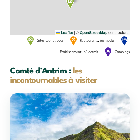
Leaflet
|
©
OpenStreetMap
contributors
Sites touristiques
Restaurants, irish pubs
Etablissements où dormir
Campings
Comté d'Antrim :
les
incontournables à visiter