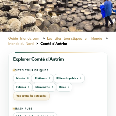
Guide Irlande.com
>
Les sites touristiques en Irlande
>
Irlande du Nord
>
Comté d'Antrim
Explorer Comté d'Antrim
SITES TOURISTIQUES
Musées
Châteaux
Bâtiments publics
8
7
6
Falaises
Monuments
Baies
5
4
3
Voir toutes les catégories
IRISH PUBS