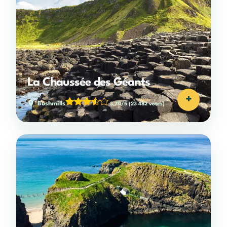
La Chaussée des Géants
+
Bushmills
3,70/5
(23 482 votes)