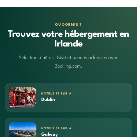
OÙ DORMIR ?
Trouvez votre hébergement en
Irlande
Sélection d’hôtels, B&B et bonnes adresses avec
Booking.com.
HÔTELS ET B&B À
Dublin
HÔTELS ET B&B À
Galway