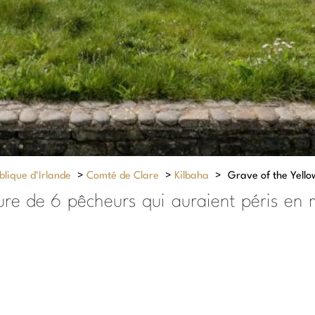
lique d'Irlande
>
Comté de Clare
>
Kilbaha
>
Grave of the Yell
ure de 6 pêcheurs qui auraient péris en 