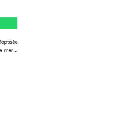
aptisée
ine mer…