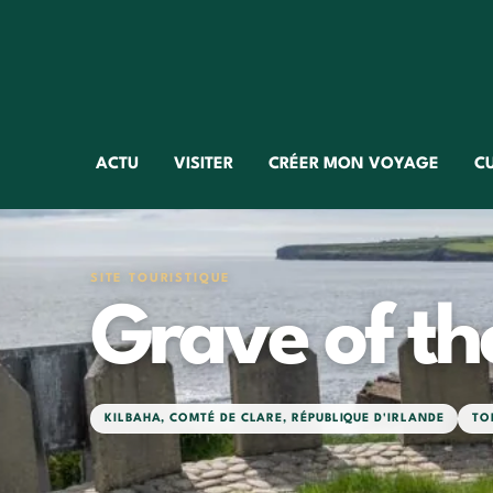
ACTU
VISITER
CRÉER MON VOYAGE
C
SITE TOURISTIQUE
Grave of th
KILBAHA
,
COMTÉ DE CLARE
,
RÉPUBLIQUE D'IRLANDE
TO