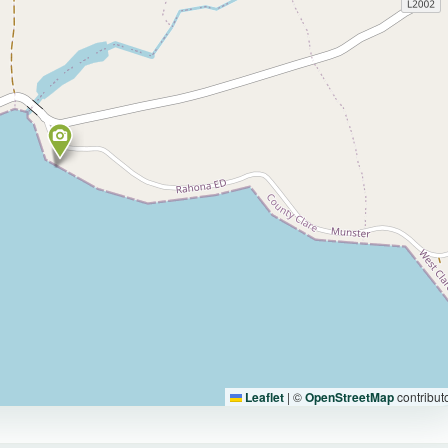
Leaflet
|
©
OpenStreetMap
contribut