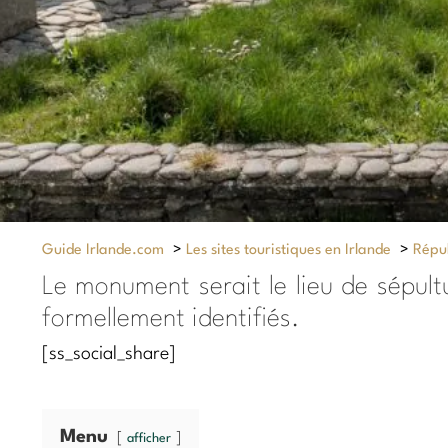
Guide Irlande.com
>
Les sites touristiques en Irlande
>
Répub
Le monument serait le lieu de sépult
formellement identifiés.
[ss_social_share]
Menu
afficher