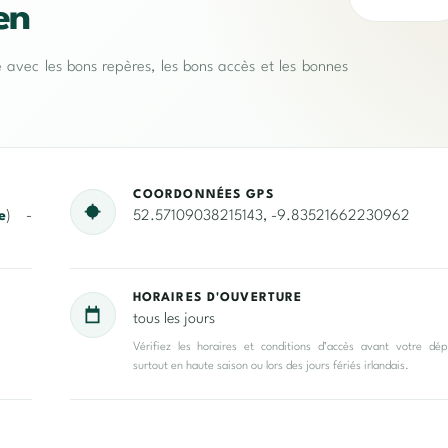
en
e avec les bons repères, les bons accès et les bonnes
COORDONNÉES GPS
e
) -
52.57109038215143, -9.83521662230962
HORAIRES D'OUVERTURE
tous les jours
Vérifiez les horaires et conditions d’accès avant votre dép
surtout en haute saison ou lors des jours fériés irlandais.