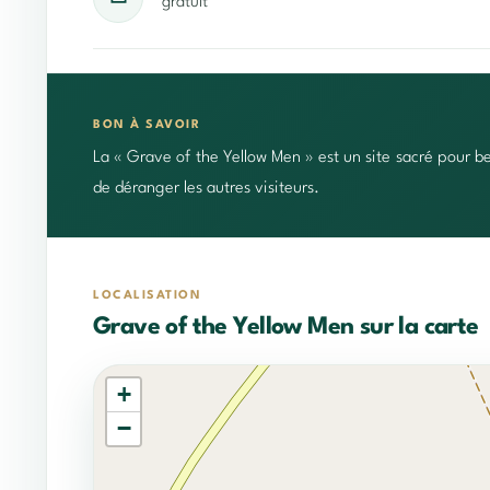
gratuit
BON À SAVOIR
La « Grave of the Yellow Men » est un site sacré pour be
de déranger les autres visiteurs.
LOCALISATION
Grave of the Yellow Men sur la carte
+
−