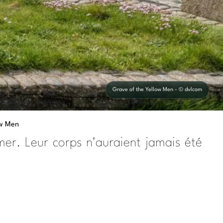
Grave of the Yellow Men - © dvlcom
ow Men
mer. Leur corps n'auraient jamais été