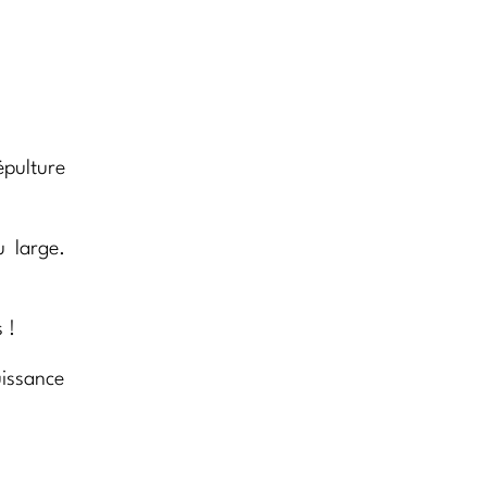
sépulture
u large.
 !
uissance