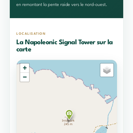
en remontant la pente raide vers le nord-ouest.
LOCALISATION
La Napoleonic Signal Tower sur la
carte
+
−