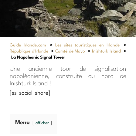
Guide Irlande.com
>
Les sites touristiques en Irlande
>
République d'Irlande
>
Comté de Mayo
>
Inishturk Island
>
La Napoleonic Signal Tower
Une ancienne tour de signalisation
napoléonienne, construite au nord de
Inishturk Island !
[ss_social_share]
Menu
afficher