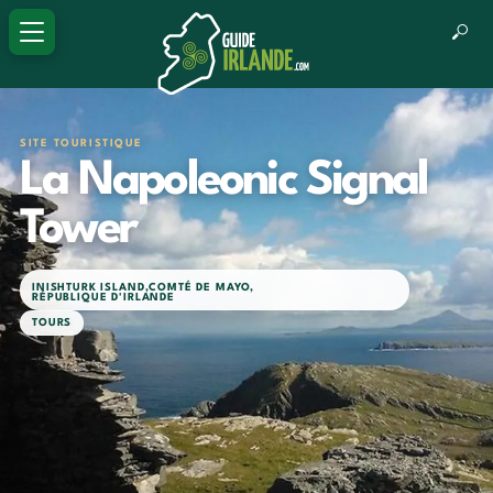
SITE TOURISTIQUE
La Napoleonic Signal
Tower
INISHTURK ISLAND
,
COMTÉ DE MAYO
,
RÉPUBLIQUE D'IRLANDE
TOURS