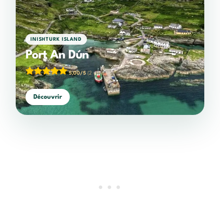
INISHTURK ISLAND
Port An Dún
5,00/5
(2 votes)
Découvrir