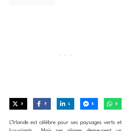
X
Facebook
LinkedIn
Messenger
WhatsApp
L’Irlande est célèbre pour ses paysages verts et
luxuriants… Mais ses plages demeurent un