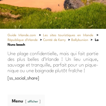
Guide Irlande.com
>
Les sites touristiques en Irlande
>
République d'Irlande
>
Comté de Kerry
>
Ballybunion
>
La
Nuns beach
Une plage confidentielle, mais qui fait partie
des plus belles d'Irlande ! Un lieu unique,
sauvage et tranquille, parfait pour un pique-
nique ou une baignade plutôt fraîche !
[ss_social_share]
Menu
afficher