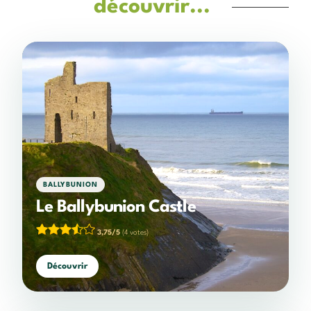
découvrir...
BALLYBUNION
Le Ballybunion Castle
3,75/5
(4 votes)
Découvrir