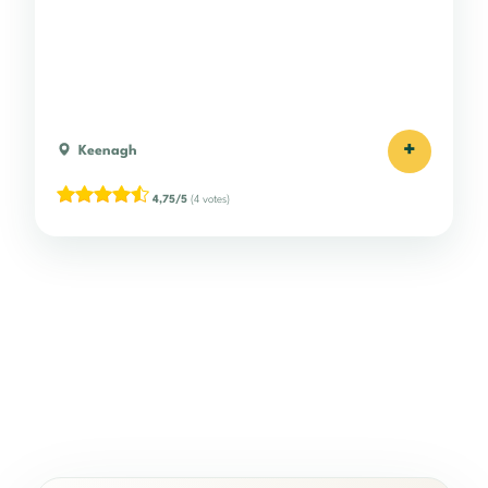
+
Keenagh
4,75/5
(4 votes)