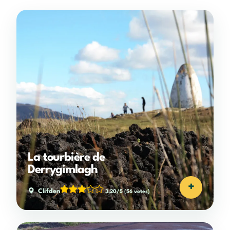
La tourbière de
Derrygimlagh
+
Clifden
3,20/5
(56 votes)