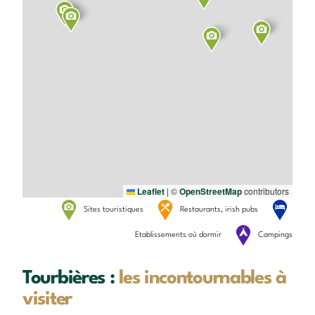
Leaflet
|
©
OpenStreetMap
contributors
Sites touristiques
Restaurants, irish pubs
Etablissements où dormir
Campings
Tourbières :
les incontournables à
visiter