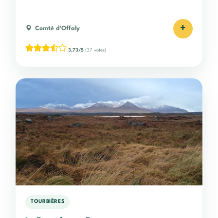
+
Comté d'Offaly
3,73/5
(37 votes)
TOURBIÈRES