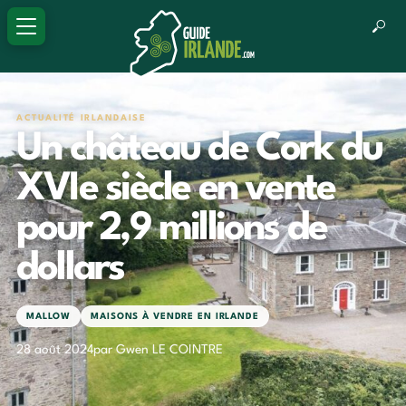
ACTUALITÉ IRLANDAISE
Un château de Cork du
XVIe siècle en vente
pour 2,9 millions de
dollars
MALLOW
MAISONS À VENDRE EN IRLANDE
28 août 2024
par Gwen LE COINTRE