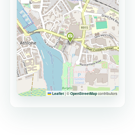
Leaflet
|
©
OpenStreetMap
contributors