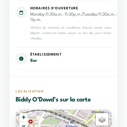
HORAIRES D'OUVERTURE
Monday:11:30a.m.-11:30p.m.|Tuesday:11:30a.m.-11:30
11p.m.
Vérifiez les horaires et conditions d’accès avant votre
départ, surtout en haute saison ou lors des jours fériés
irlandais.
ÉTABLISSEMENT
Bar
LOCALISATION
Biddy O’Dowd’s sur la carte
+
−