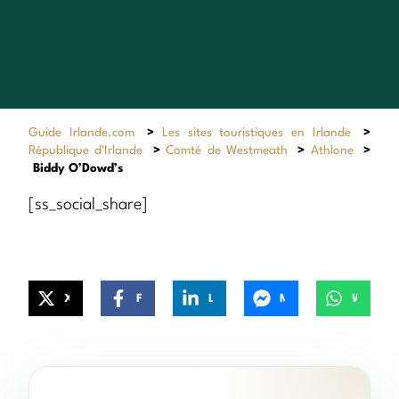
Guide Irlande.com
>
Les sites touristiques en Irlande
>
République d'Irlande
>
Comté de Westmeath
>
Athlone
>
Biddy O’Dowd’s
[ss_social_share]
X
Facebook
LinkedIn
Messenger
WhatsApp