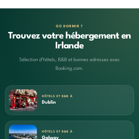
OÙ DORMIR ?
Trouvez votre hébergement en
Irlande
Sélection d’hôtels, B&B et bonnes adresses avec
Booking.com.
HÔTELS ET B&B À
Dublin
HÔTELS ET B&B À
Galway