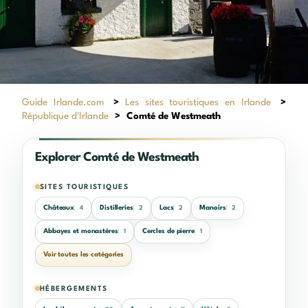
Guide Irlande.com
>
Les sites touristiques en Irlande
>
République d'Irlande
>
Comté de Westmeath
Explorer Comté de Westmeath
SITES TOURISTIQUES
Châteaux
Distilleries
Lacs
Manoirs
4
2
2
2
Abbayes et monastères
Cercles de pierre
1
1
Voir toutes les catégories
HÉBERGEMENTS