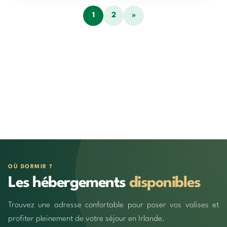
1
2
»
OÙ DORMIR ?
Les hébergements
disponibles
Trouvez une adresse confortable pour poser vos valises et
profiter pleinement de votre séjour en Irlande.