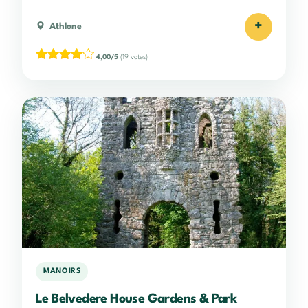
+
Athlone
4,00/5
(19 votes)
MANOIRS
Le Belvedere House Gardens & Park