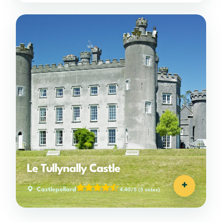
Le Tullynally Castle
+
Castlepollard
4,40/5
(5 votes)