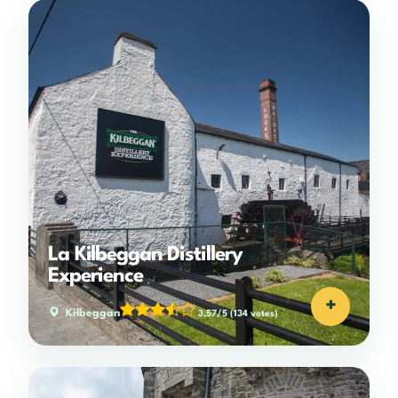
La Kilbeggan Distillery
Experience
+
Kilbeggan
3,57/5
(134 votes)