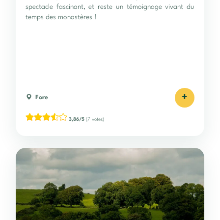
spectacle fascinant, et reste un témoignage vivant du
temps des monastères !
+
Fore
3,86/5
(7 votes)