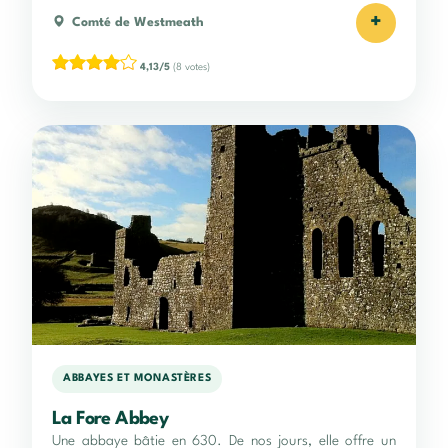
+
Comté de Westmeath
4,13/5
(8 votes)
ABBAYES ET MONASTÈRES
La Fore Abbey
Une abbaye bâtie en 630. De nos jours, elle offre un