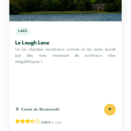
LACS
Le Lough Lene
Un lac irlandais mystérieux comme on les aime, bordé
par des rives recensant de nombreux sites
mégalithiques !
+
Comté de Westmeath
3,50/5
(6 votes)