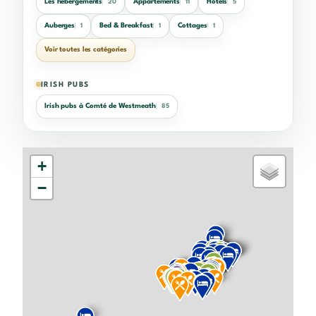
Les hébergements
Appartements
Hôtels
20
11
5
Auberges
Bed & Breakfast
Cottages
1
1
1
Voir toutes les catégories
IRISH PUBS
Irish pubs à Comté de Westmeath
85
+
−