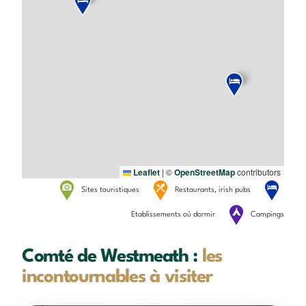
Leaflet
|
©
OpenStreetMap
contributors
Sites touristiques
Restaurants, irish pubs
Etablissements où dormir
Campings
Comté de Westmeath :
les
incontournables à visiter