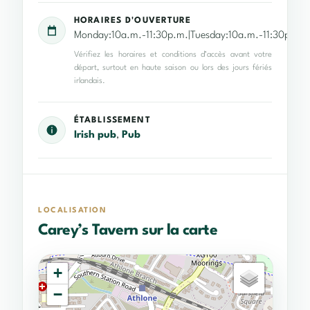
HORAIRES D'OUVERTURE
Monday:10a.m.-11:30p.m.|Tuesday:10a.m.-11:30p.m.|
Vérifiez les horaires et conditions d’accès avant votre
départ, surtout en haute saison ou lors des jours fériés
irlandais.
ÉTABLISSEMENT
Irish pub
,
Pub
LOCALISATION
Carey’s Tavern sur la carte
+
−