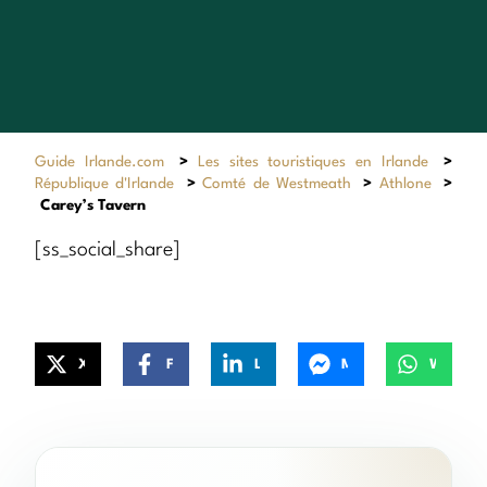
Guide Irlande.com
>
Les sites touristiques en Irlande
>
République d'Irlande
>
Comté de Westmeath
>
Athlone
>
Carey’s Tavern
[ss_social_share]
X
Facebook
LinkedIn
Messenger
WhatsApp