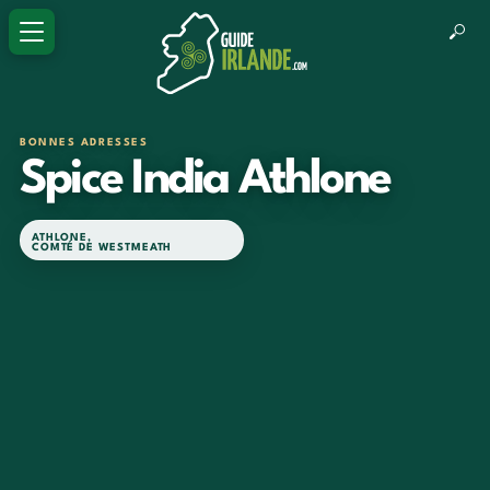
BONNES ADRESSES
Spice India Athlone
ATHLONE
,
COMTÉ DE WESTMEATH