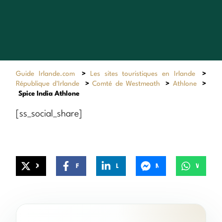
Guide Irlande.com
>
Les sites touristiques en Irlande
>
République d'Irlande
>
Comté de Westmeath
>
Athlone
>
Spice India Athlone
[ss_social_share]
X
Facebook
LinkedIn
Messenger
WhatsApp