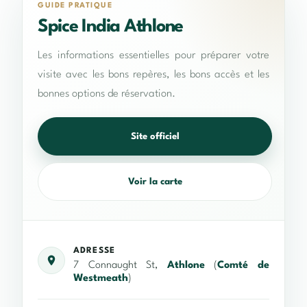
GUIDE PRATIQUE
Spice India Athlone
Les informations essentielles pour préparer votre
visite avec les bons repères, les bons accès et les
bonnes options de réservation.
Site officiel
Voir la carte
ADRESSE
7 Connaught St,
Athlone
(
Comté de
Westmeath
)