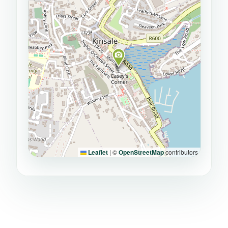
Leaflet
|
©
OpenStreetMap
contributors