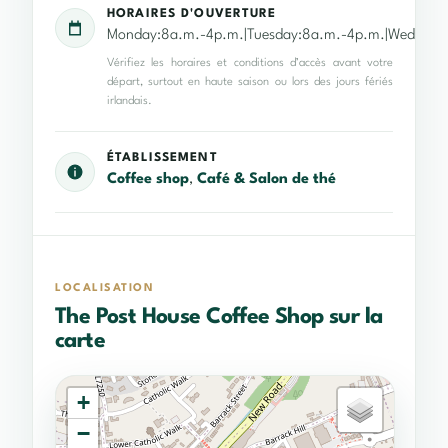
HORAIRES D'OUVERTURE
Monday:8a.m.-4p.m.|Tuesday:8a.m.-4p.m.|Wednesda
Vérifiez les horaires et conditions d’accès avant votre
départ, surtout en haute saison ou lors des jours fériés
irlandais.
ÉTABLISSEMENT
Coffee shop
,
Café & Salon de thé
LOCALISATION
The Post House Coffee Shop sur la
carte
+
−