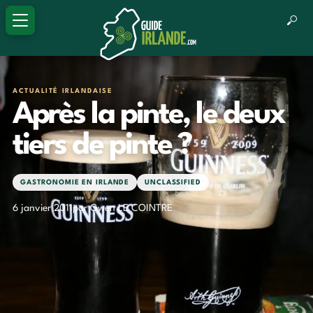
ACTUALITÉ IRLANDAISE
Après la pinte, le deux
tiers de pinte ?
GASTRONOMIE EN IRLANDE
UNCLASSIFIED
6 janvier 2011
par Gwen LE COINTRE