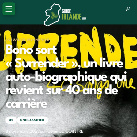
ACTUALITÉ IRLANDAISE
Bono sort
« Surrender », un livre
auto-biographique qui
revient sur 40 ans de
carrière
U2
UNCLASSIFIED
8 novembre 2022
par Gwen LE COINTRE