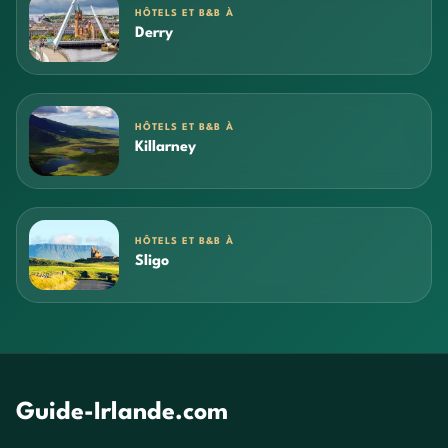
HÔTELS ET B&B À
Derry
HÔTELS ET B&B À
Killarney
HÔTELS ET B&B À
Sligo
Guide-Irlande.com