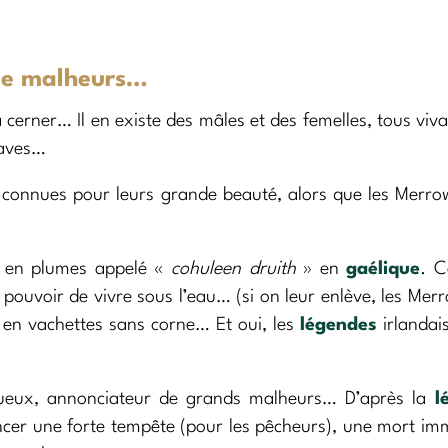
 de malheurs…
 à cerner… Il en existe des mâles et des femelles, tous viv
paves…
nt connues pour leurs grande beauté, alors que les Merr
e en plumes appelé «
cohuleen druith
» en
gaélique
. C
 pouvoir de vivre sous l’eau… (si on leur enlève, les Mer
r en vachettes sans corne… Et oui, les
légendes
irlandai
queux, annonciateur de grands malheurs… D’après la
l
cer une forte tempête (pour les pêcheurs), une mort im