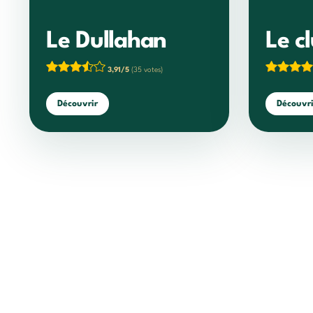
Le Dullahan
Le c
3,91/5
(35 votes)
Découvrir
Découvri