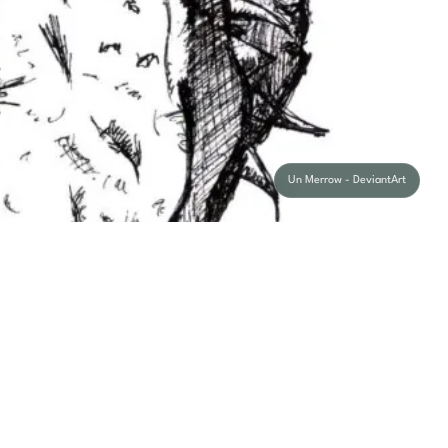
Un Merrow - DeviantArt