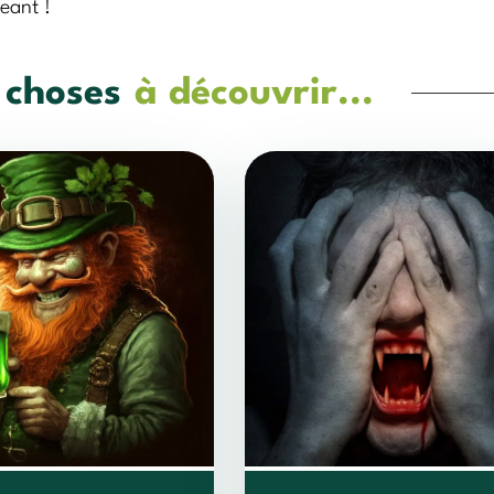
geant !
 choses
à découvrir...