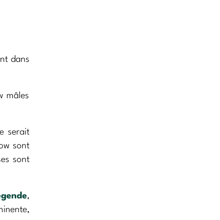
ant dans
ow mâles
e serait
row sont
ses sont
égende
,
minente,