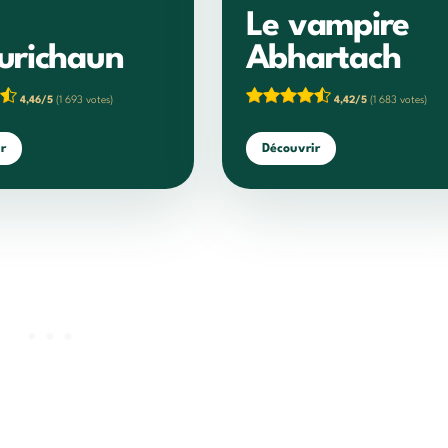
Le vampire
lurichaun
Abhartach
4,46/5
(1 693 votes)
4,42/5
(1 683 votes)
r
Découvrir