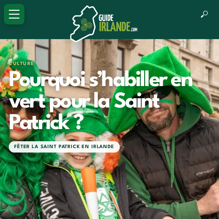
CULTURE
Pourquoi s’habiller en
vert pour la Saint
Patrick ?
FÊTER LA SAINT PATRICK EN IRLANDE