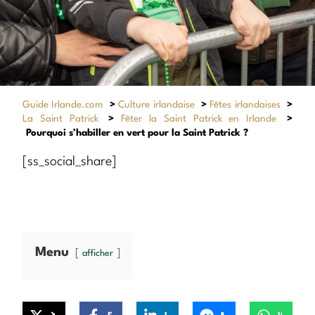
Guide Irlande.com
>
Culture irlandaise
>
Fêtes irlandaises
>
La Saint Patrick
>
Fêter la Saint Patrick en Irlande
>
Pourquoi s’habiller en vert pour la Saint Patrick ?
[ss_social_share]
Menu
afficher