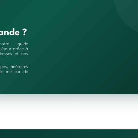
ande ?
notre guide
séjour grâce à
resses et nos
ques, itinéraires
le meilleur de