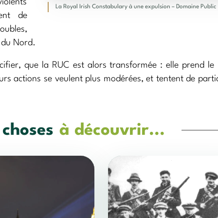
olents
La Royal Irish Constabulary à une expulsion – Domaine Public
ment de
oubles,
e du Nord.
cifier, que la RUC est alors transformée : elle prend l
urs actions se veulent plus modérées, et tentent de parti
 choses
à découvrir...