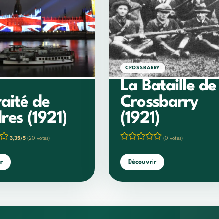
CROSSBARRY
La Bataille de
raité de
Crossbarry
res (1921)
(1921)
3,35/5
(20 votes)
(0 votes)
r
Découvrir