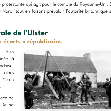
e protestante qui agit pour le compte du Royaume-Uni. 
 Nord, tout en faisant prévaloir l’autorité britannique s
ale de l’Ulster
« écarts » républicains
 Irish
tinée à
andaise.
t alors
l’île en
.
osée de
. De sa