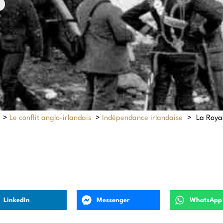
>
Le conflit anglo-irlandais
>
Indépendance irlandaise
>
La Royal
LinkedIn
Messenger
WhatsApp