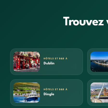
Trouvez 
HÔTELS ET B&B À
Dublin
HÔTELS ET B&B À
Dingle