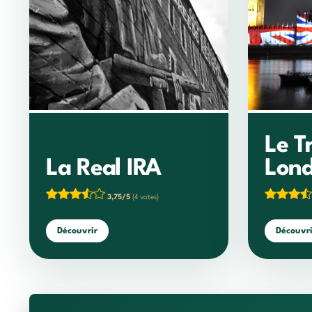
Le T
La Real IRA
Lond
3,75/5
(4 votes)
Découvrir
Découvri