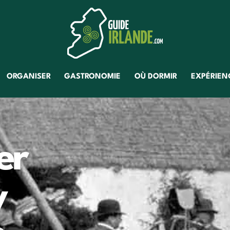
ORGANISER
GASTRONOMIE
OÙ DORMIR
EXPÉRIENC
er
y