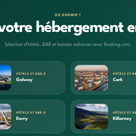
OÙ DORMIR ?
votre hébergement e
Sélection d’hôtels, B&B et bonnes adresses avec Booking.com.
HÔTELS ET B&B À
HÔTELS ET B
Galway
Cork
HÔTELS ET B&B À
HÔTELS ET B
Derry
Killarney