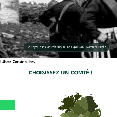
La Royal Irish Constabulary à une expulsion - Domaine Public
 Ulster Constabulary
CHOISISSEZ UN COMTÉ !