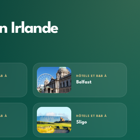
n Irlande
&B À
HÔTELS ET B&B À
Belfast
&B À
HÔTELS ET B&B À
Sligo