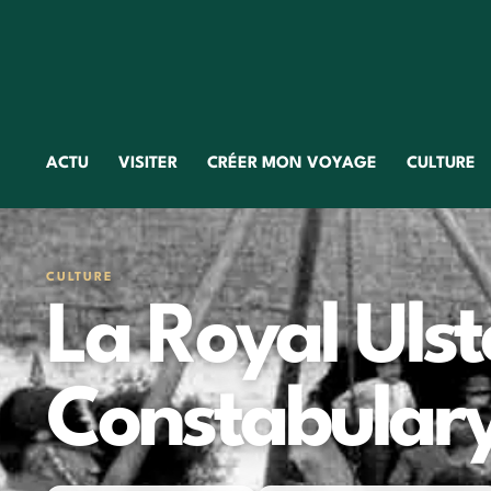
ACTU
VISITER
CRÉER MON VOYAGE
CULTURE
CULTURE
La Royal Ulst
Constabular