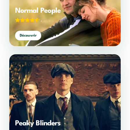
Normal People
4,40/5
(5 votes)
Découvrir
Peaky Blinders