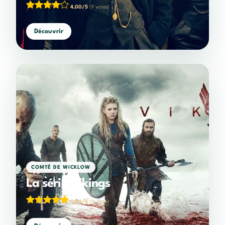
4,00/5
(9 votes)
Découvrir
COMTÉ DE WICKLOW
La série Vikings
5,00/5
(2 votes)