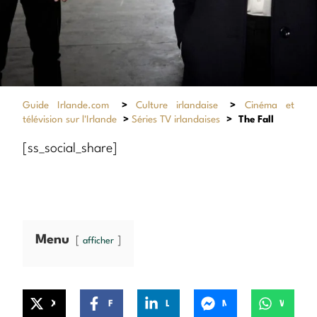
Guide Irlande.com
>
Culture irlandaise
>
Cinéma et
télévision sur l'Irlande
>
Séries TV irlandaises
>
The Fall
[ss_social_share]
Menu
afficher
X
Facebook
LinkedIn
Messenger
WhatsApp