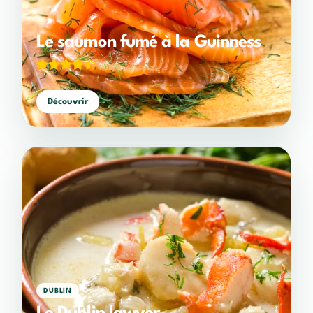
Le saumon fumé à la Guinness
4,38/5
(324 votes)
Découvrir
DUBLIN