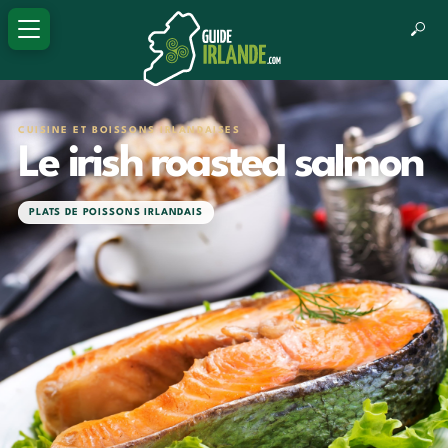
CUISINE ET BOISSONS IRLANDAISES
Le irish roasted salmon
PLATS DE POISSONS IRLANDAIS