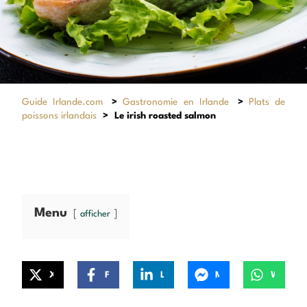
Guide Irlande.com
>
Gastronomie en Irlande
>
Plats de
poissons irlandais
>
Le irish roasted salmon
Menu
afficher
X
Facebook
LinkedIn
Messenger
WhatsApp