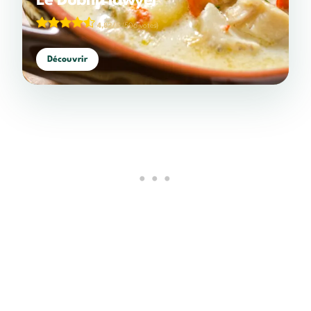
Le Dublin lawyer
4,82/5
(506 votes)
Découvrir