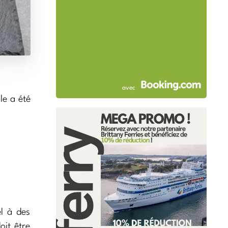
avec
le a été
el à des
oit être