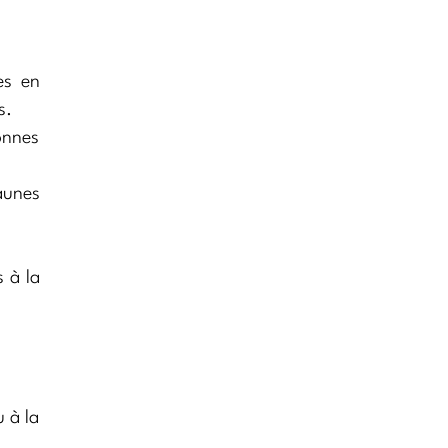
es en
s.
bonnes
jaunes
s à la
u à la