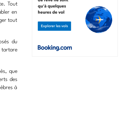
te. Tout
abler en
ger tout
osés du
 tartare
cès, que
erts des
lèbres à