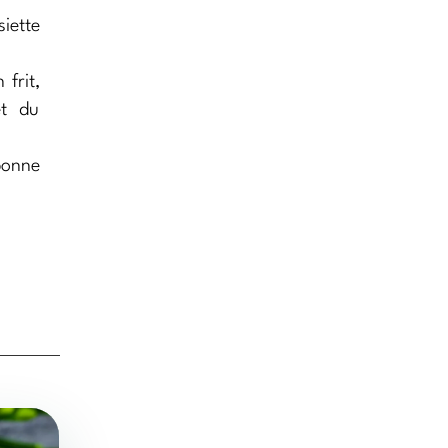
iette
 frit,
et du
bonne