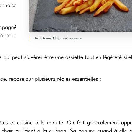
nnaise
ompagné
 a pour
Un Fish and Chips – © magone
 qui peut s’avérer être une assiette tout en légèreté si el
e, repose sur plusieurs règles essentielles :
rêtes et cuisiné à la minute. On fait généralement app
 chair qui tient à la cuisson. Sa panure quand à elle d