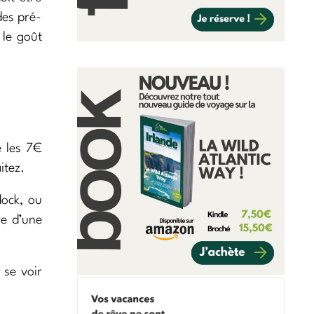
des pré-
 le goût
e les 7€
itez.
dock, ou
re d’une
 se voir