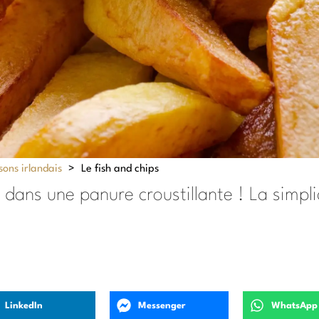
sons irlandais
>
Le fish and chips
t dans une panure croustillante ! La simpl
LinkedIn
Messenger
WhatsApp