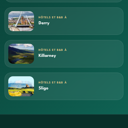
HÔTELS ET B&B À
Derry
HÔTELS ET B&B À
Killarney
HÔTELS ET B&B À
Sligo