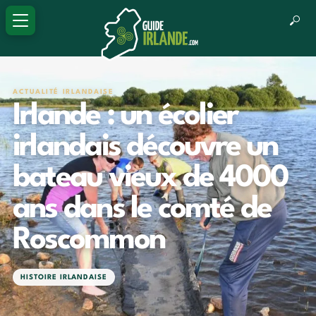
ACTUALITÉ IRLANDAISE
Irlande : un écolier
irlandais découvre un
bateau vieux de 4000
ans dans le comté de
Roscommon
HISTOIRE IRLANDAISE