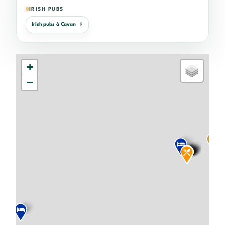
IRISH PUBS
Irish pubs à Cavan
9
+
−