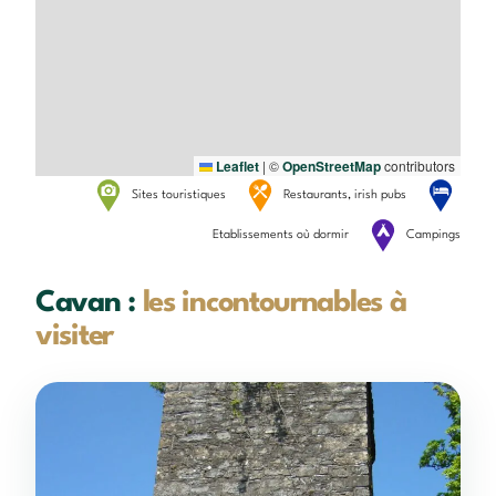
Leaflet
|
©
OpenStreetMap
contributors
Sites touristiques
Restaurants, irish pubs
Etablissements où dormir
Campings
Cavan :
les incontournables à
visiter