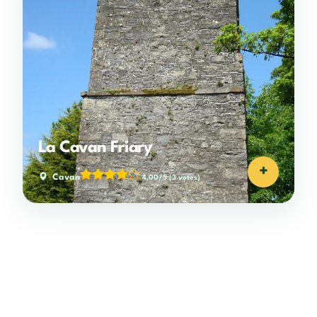
La Cavan Friary
+
Cavan
4,00/5
(3 votes)