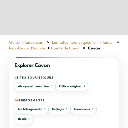
Guide Irlande.com
>
Les sites touristiques en Irlande
>
République d'Irlande
>
Comté de Cavan
>
Cavan
Explorer Cavan
SITES TOURISTIQUES
Abbayes et monastères
Edifices religieux
1
1
HÉBERGEMENTS
Les hébergements
Cottages
Farmhouses
3
1
1
Hôtels
1