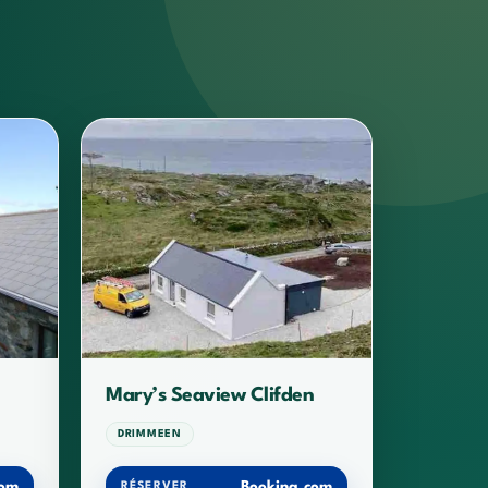
Mary’s Seaview Clifden
DRIMMEEN
com
Booking.com
RÉSERVER