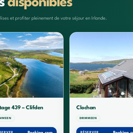
ts
disponibles
ses et profiter pleinement de votre séjour en Irlande.
tage 439 – Clifden
Clochan
IMMEEN
DRIMMEEN
Booking.com
Booking.
SERVER
RÉSERVER