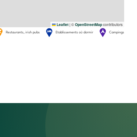
Leaflet
|
©
OpenStreetMap
contributors
Restaurants, irish pubs
Etablissements où dormir
Campings