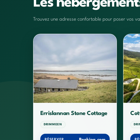
Les hébergemen
Trouvez une adresse confortable pour poser vos vali
Errislannan Stone Cottage
Cot
DRIMMEEN
DR
Booking.com
RÉSERVER
RÉ