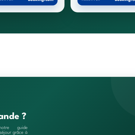
ande ?
notre guide
séjour grâce à