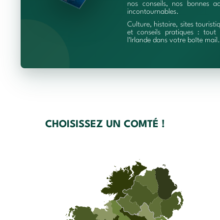
nos conseils, nos bonnes ad
incontournables.
Culture, histoire, sites touristi
et conseils pratiques : tout 
l'Irlande dans votre boîte mail.
CHOISISSEZ UN COMTÉ !