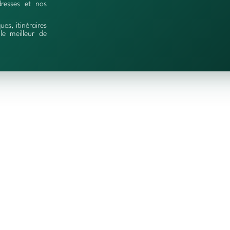
resses et nos
ques, itinéraires
le meilleur de