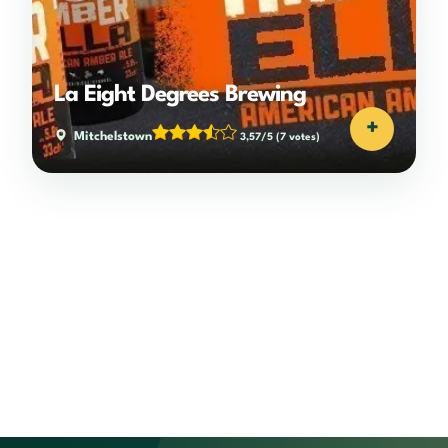
La Eight Degrees Brewing
+
Mitchelstown
3,57/5
(7 votes)