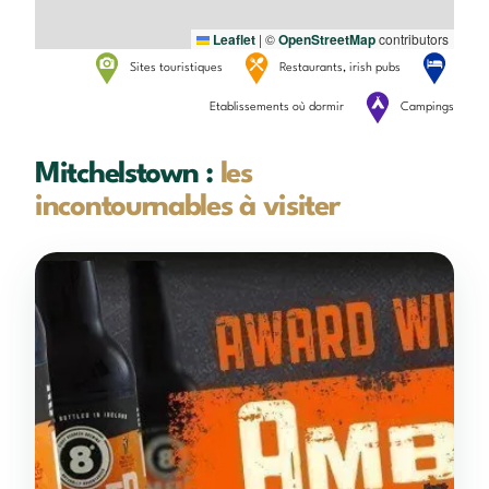
Leaflet
|
©
OpenStreetMap
contributors
Sites touristiques
Restaurants, irish pubs
Etablissements où dormir
Campings
Mitchelstown :
les
incontournables à visiter