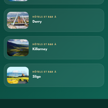
HÔTELS ET B&B À
Derry
HÔTELS ET B&B À
Killarney
HÔTELS ET B&B À
Sligo