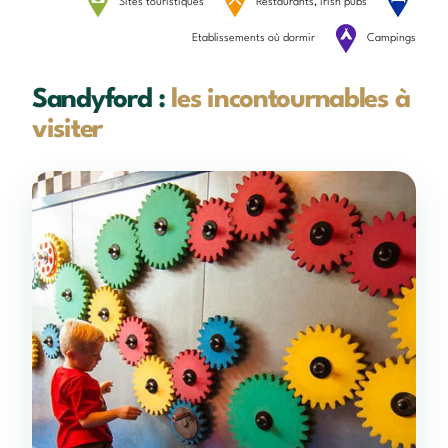
Sites touristiques
Restaurants, irish pubs
Etablissements où dormir
Campings
Sandyford :
les incontournables à
visiter