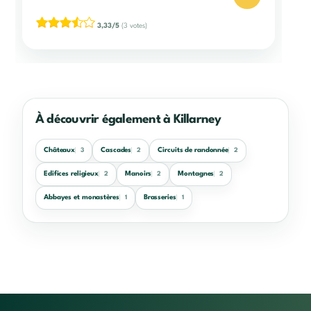
3,33/5
(3 votes)
À découvrir également à Killarney
Châteaux
Cascades
Circuits de randonnée
3
2
2
Edifices religieux
Manoirs
Montagnes
2
2
2
Abbayes et monastères
Brasseries
1
1