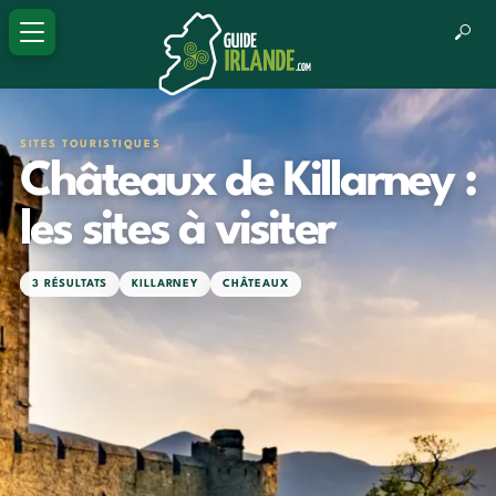
SITES TOURISTIQUES
Châteaux de Killarney :
les sites à visiter
3 RÉSULTATS
KILLARNEY
CHÂTEAUX