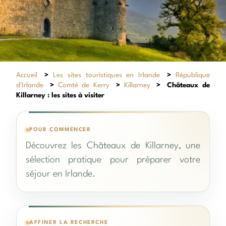
Accueil
>
Les sites touristiques en Irlande
>
République
d'Irlande
>
Comté de Kerry
>
Killarney
>
Châteaux de
Killarney : les sites à visiter
POUR COMMENCER
Découvrez les Châteaux de Killarney, une
sélection pratique pour préparer votre
séjour en Irlande.
AFFINER LA RECHERCHE