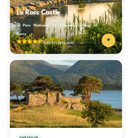
Le Ross Castle
Parc National de Killarney
-
Ring of
Kerry
+
4,61/5
(1 232 votes)