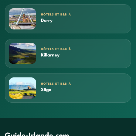
HÔTELS ET B&B À
Derry
HÔTELS ET B&B À
Killarney
HÔTELS ET B&B À
Sligo
Guide-Irlande.com