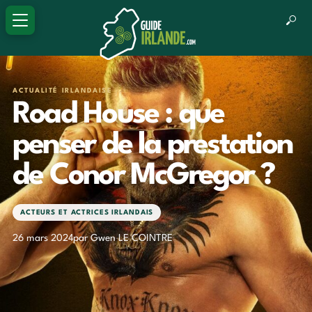
ACTUALITÉ IRLANDAISE
Road House : que
penser de la prestation
de Conor McGregor ?
ACTEURS ET ACTRICES IRLANDAIS
26 mars 2024
par Gwen LE COINTRE