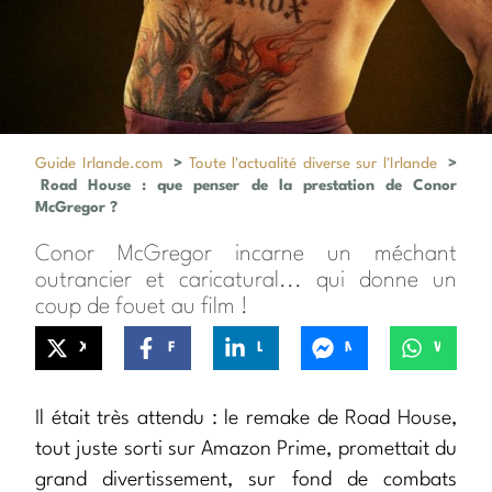
Guide Irlande.com
>
Toute l'actualité diverse sur l'Irlande
>
Road House : que penser de la prestation de Conor
McGregor ?
Conor McGregor incarne un méchant
outrancier et caricatural... qui donne un
coup de fouet au film !
X
Facebook
LinkedIn
Messenger
WhatsApp
Il était très attendu : le remake de Road House,
tout juste sorti sur Amazon Prime, promettait du
grand divertissement, sur fond de combats