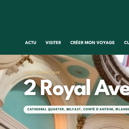
ACTU
VISITER
CRÉER MON VOYAGE
C
SITE TOURISTIQUE
2 Royal Av
CATHEDRAL QUARTER
,
BELFAST
,
COMTÉ D'ANTRIM
,
IRLAND