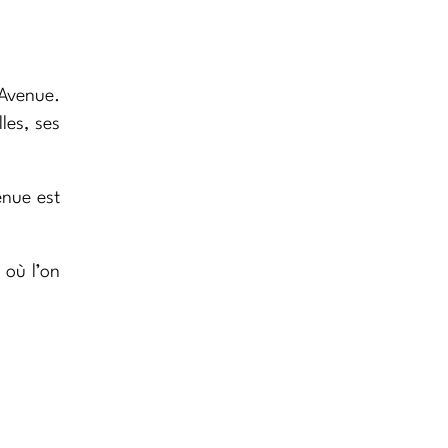
 Avenue.
les, ses
enue est
 où l’on