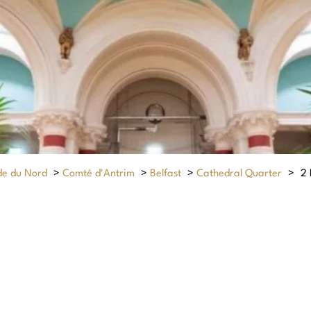
de du Nord
>
Comté d'Antrim
>
Belfast
>
Cathedral Quarter
>
2 