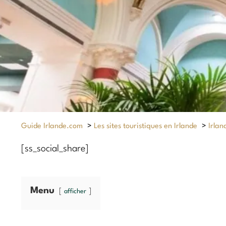
Guide Irlande.com
>
Les sites touristiques en Irlande
>
Irlan
[ss_social_share]
Menu
afficher