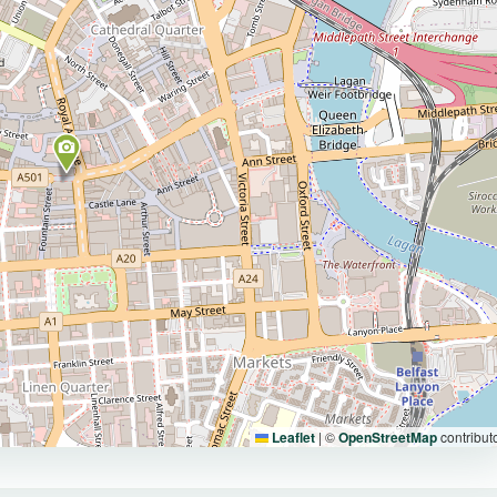
Leaflet
|
©
OpenStreetMap
contribut