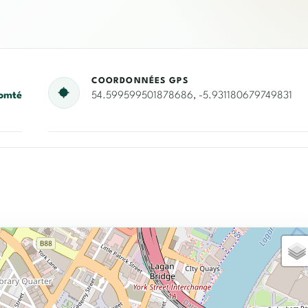
COORDONNÉES GPS
omté
54.599599501878686, -5.931180679749831