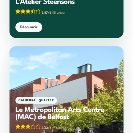
L’Atelier Steensons
3,87/5
(15 votes)
Découvrir
CATHEDRAL QUARTER
Le Metropolitan Arts Centre
(MAC) de Belfast
3,22/5
(9 votes)