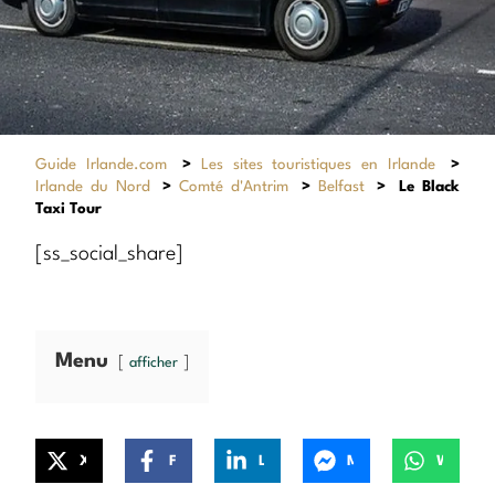
Guide Irlande.com
>
Les sites touristiques en Irlande
>
Irlande du Nord
>
Comté d'Antrim
>
Belfast
>
Le Black
Taxi Tour
[ss_social_share]
Menu
afficher
X
Facebook
LinkedIn
Messenger
WhatsApp