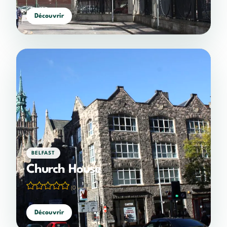
Découvrir
BELFAST
Church House
(0 votes)
Découvrir