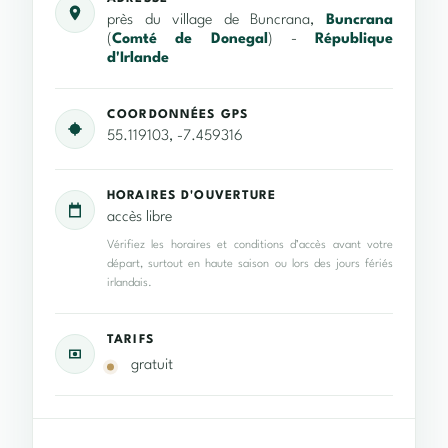
près du village de Buncrana,
Buncrana
(
Comté de Donegal
) -
République
d'Irlande
COORDONNÉES GPS
55.119103, -7.459316
HORAIRES D'OUVERTURE
accès libre
Vérifiez les horaires et conditions d’accès avant votre
départ, surtout en haute saison ou lors des jours fériés
irlandais.
TARIFS
gratuit