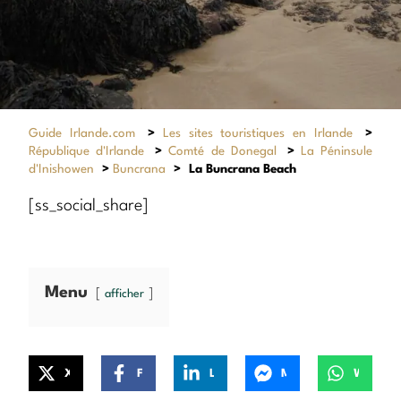
Guide Irlande.com
>
Les sites touristiques en Irlande
>
République d'Irlande
>
Comté de Donegal
>
La Péninsule
d'Inishowen
>
Buncrana
>
La Buncrana Beach
[ss_social_share]
Menu
afficher
X
Facebook
LinkedIn
Messenger
WhatsApp