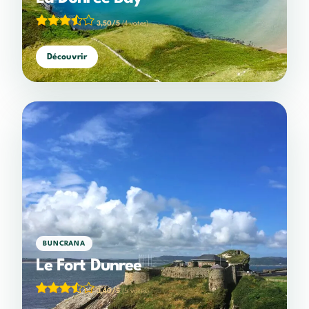
3,50/5
(4 votes)
Découvrir
BUNCRANA
Le Fort Dunree
3,40/5
(5 votes)