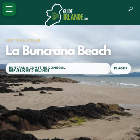
SITE TOURISTIQUE
La Buncrana Beach
BUNCRANA
,
COMTÉ DE DONEGAL
,
PLAGES
RÉPUBLIQUE D'IRLANDE