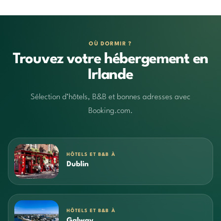
OÙ DORMIR ?
Trouvez votre hébergement en
Irlande
Sélection d’hôtels, B&B et bonnes adresses avec
Booking.com.
HÔTELS ET B&B À
Dublin
HÔTELS ET B&B À
Galway