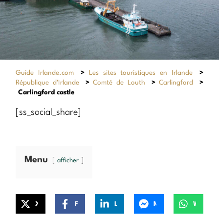
Guide Irlande.com
>
Les sites touristiques en Irlande
>
République d'Irlande
>
Comté de Louth
>
Carlingford
>
Carlingford castle
[ss_social_share]
Menu
afficher
X
Facebook
LinkedIn
Messenger
WhatsApp