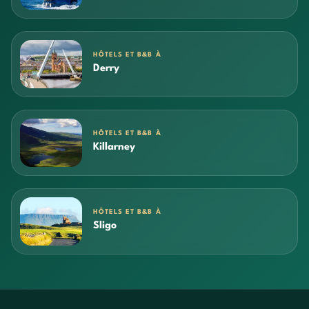
HÔTELS ET B&B À
Derry
HÔTELS ET B&B À
Killarney
HÔTELS ET B&B À
Sligo