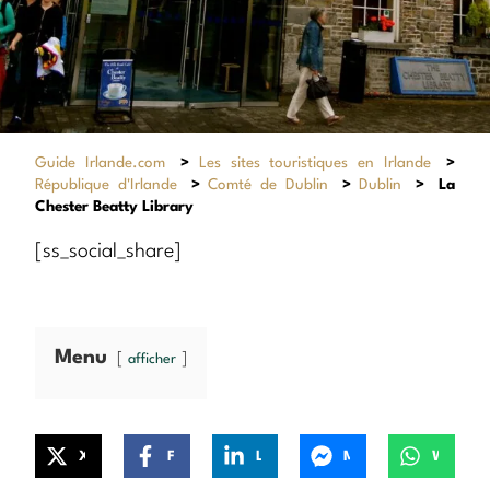
Guide Irlande.com
>
Les sites touristiques en Irlande
>
République d'Irlande
>
Comté de Dublin
>
Dublin
>
La
Chester Beatty Library
[ss_social_share]
Menu
afficher
X
Facebook
LinkedIn
Messenger
WhatsApp