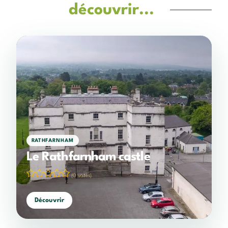
découvrir...
RATHFARNHAM
Le Rathfarnham castle
(0 votes)
Découvrir