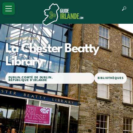
SITE TOURISTIQUE
La Chester Beatty
Library
DUBLIN
,
COMTÉ DE DUBLIN
,
BIBLIOTHÈQUES
RÉPUBLIQUE D'IRLANDE