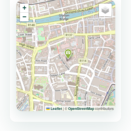
+
−
Leaflet
|
©
OpenStreetMap
contributors