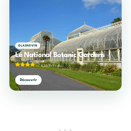
GLASNEVIN
Le National Botanic Gardens
4,22/5
(9 votes)
Découvrir