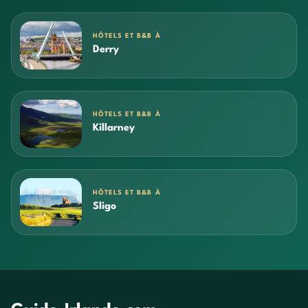
HÔTELS ET B&B À
Derry
HÔTELS ET B&B À
Killarney
HÔTELS ET B&B À
Sligo