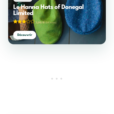
Le Hanna Hats of Donegal
Limited
3,00/5
(84 votes)
Découvrir