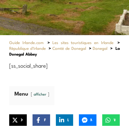
Guide Irlande.com
>
Les sites touristiques en Irlande
>
République d'Irlande
>
Comté de Donegal
>
Donegal
>
La
Donegal Abbey
[ss_social_share]
Menu
afficher
X
Facebook
LinkedIn
Messenger
WhatsApp