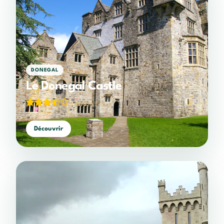
DONEGAL
Le Donegal Castle
3,65/5
(153 votes)
Découvrir