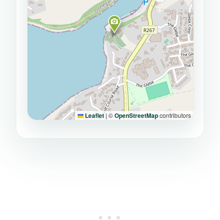
Leaflet
|
©
OpenStreetMap
contributors