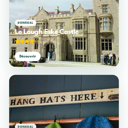
DONEGAL
Le Lough Eske Castle
4,13/5
(8 votes)
Découvrir
DONEGAL