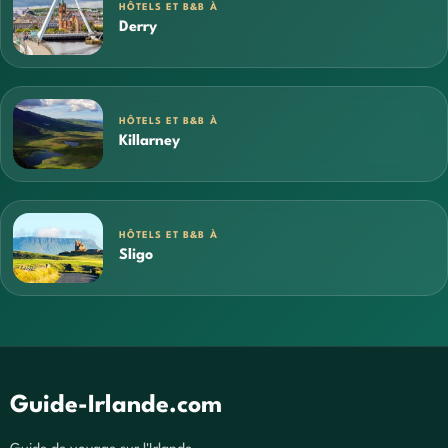
HÔTELS ET B&B À
Derry
HÔTELS ET B&B À
Killarney
HÔTELS ET B&B À
Sligo
Guide-Irlande.com