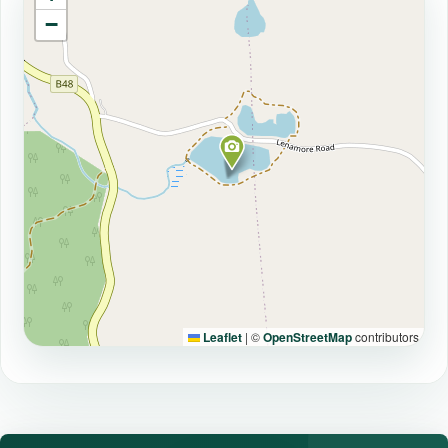
−
Leaflet
|
©
OpenStreetMap
contributors