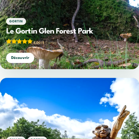
GORTIN
Le Gortin Glen Forest Park
5,00/5
(1 votes)
Découvrir