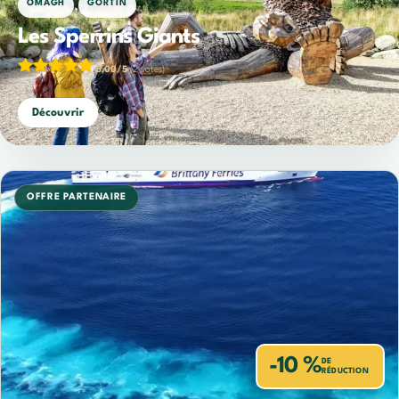
,
OMAGH
GORTIN
Les Sperrins Giants
5,00/5
(2 votes)
Découvrir
OFFRE PARTENAIRE
-10 %
DE
RÉDUCTION