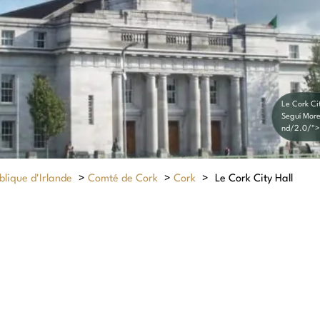
Le Cork C
Seguí More
nd/2.0/">
lique d'Irlande
>
Comté de Cork
>
Cork
>
Le Cork City Hall