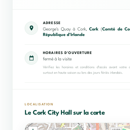
ADRESSE
George's Quay à Cork,
Cork
(
Comté de Co
République d'Irlande
HORAIRES D'OUVERTURE
fermé à la visite
Vérifiez les horaires et conditions d’accès avant votre 
surtout en haute saison ou lors des jours fériés irlandais.
LOCALISATION
Le Cork City Hall sur la carte