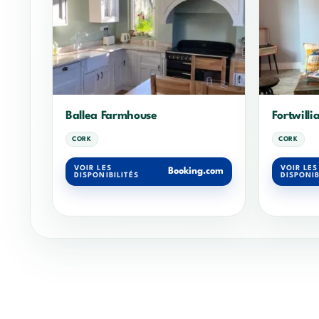
Ballea Farmhouse
Fortwill
CORK
CORK
VOIR LES
VOIR LES
Booking.com
DISPONIBILITÉS
DISPONIB