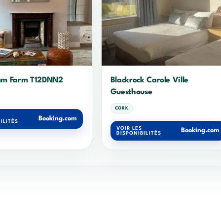
iam Farm T12DNN2
Blackrock Carole Ville
Guesthouse
CORK
Booking.com
ILITÉS
VOIR LES
Booking.com
DISPONIBILITÉS