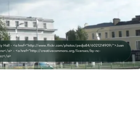
ity Hall - <a href="http://www.flickr.com/photos/pedja84/6021214909/">Juan
no</a> - <a href="http://creativecommons.org/licenses/by-nc-
cc</a>