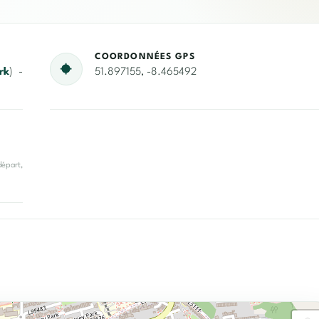
COORDONNÉES GPS
rk
) -
51.897155, -8.465492
départ,