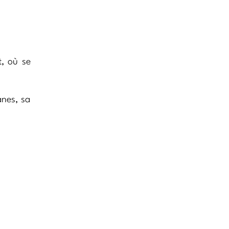
t, où se
anes, sa