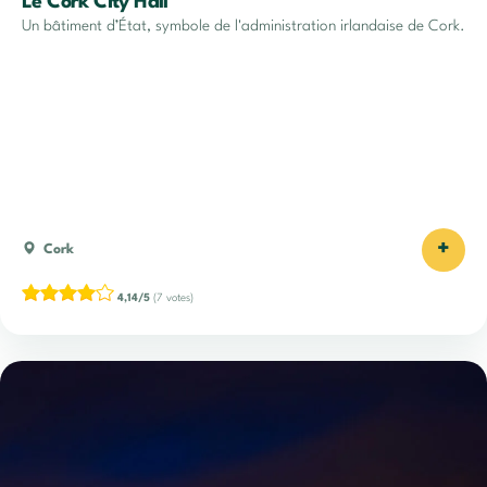
Le Cork City Hall
Un bâtiment d’État, symbole de l'administration irlandaise de Cork.
+
Cork
4,14/5
(7 votes)