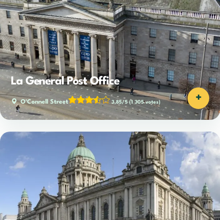
La General Post Office
+
O'Connell Street
3,85/5
(1 305 votes)