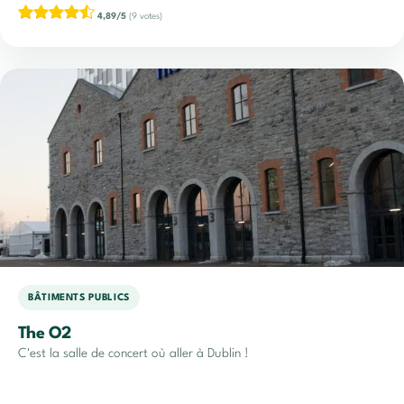
4,89/5
(9 votes)
BÂTIMENTS PUBLICS
The O2
C'est la salle de concert où aller à Dublin !