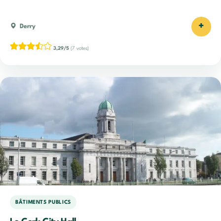
+
Derry
3,29/5
(7 votes)
BÂTIMENTS PUBLICS