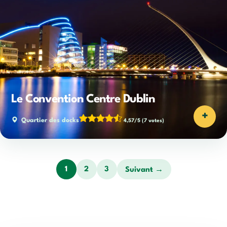
Le Convention Centre Dublin
+
Quartier des docks
4,57/5
(7 votes)
1
2
3
Suivant →