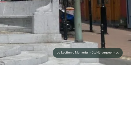
Le Lusitania Memorial - SteHLiverpool - cc
l