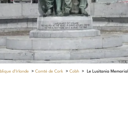
lique d'Irlande
>
Comté de Cork
>
Cobh
>
Le Lusitania Memoria