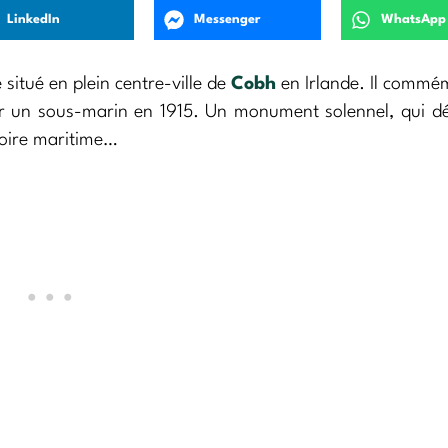
LinkedIn
Messenger
WhatsApp
tué en plein centre-ville de
Cobh
en Irlande. Il commé
par un sous-marin en 1915. Un monument solennel, qui 
toire maritime…