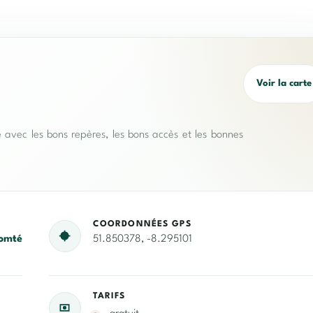
Voir la carte
e avec les bons repères, les bons accès et les bonnes
COORDONNÉES GPS
omté
51.850378, -8.295101
TARIFS