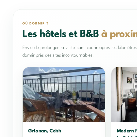
OÙ DORMIR ?
Les hôtels et B&B
à proxi
Envie de prolonger la visite sans courir après les kilomètr
dormir près des sites incontournables.
Grianan, Cobh
Modern 