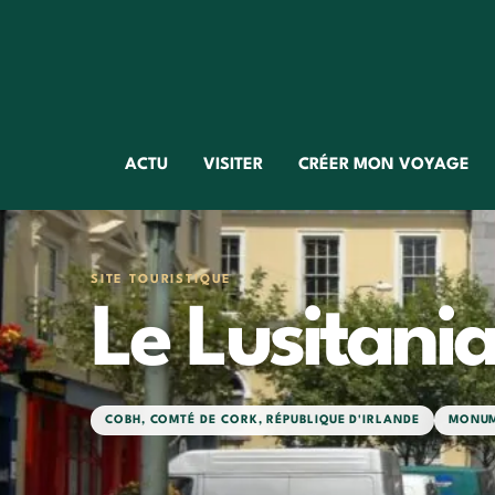
ACTU
VISITER
CRÉER MON VOYAGE
SITE TOURISTIQUE
Le Lusitani
COBH
,
COMTÉ DE CORK
,
RÉPUBLIQUE D'IRLANDE
MONU