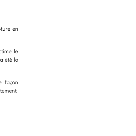
pture en
time le
l a été la
e façon
rètement