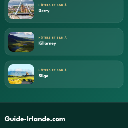
HÔTELS ET B&B À
Derry
HÔTELS ET B&B À
Killarney
HÔTELS ET B&B À
Sligo
Guide-Irlande.com