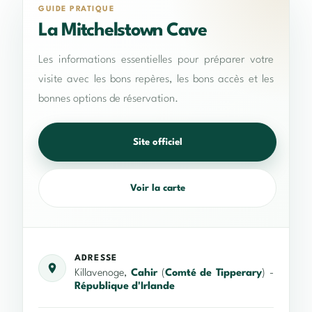
GUIDE PRATIQUE
La Mitchelstown Cave
Les informations essentielles pour préparer votre
visite avec les bons repères, les bons accès et les
bonnes options de réservation.
Site officiel
Voir la carte
ADRESSE
Killavenoge,
Cahir
(
Comté de Tipperary
) -
République d'Irlande