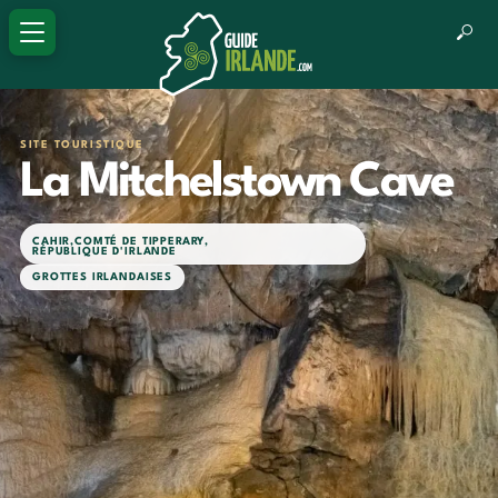
SITE TOURISTIQUE
La Mitchelstown Cave
CAHIR
,
COMTÉ DE TIPPERARY
,
RÉPUBLIQUE D'IRLANDE
GROTTES IRLANDAISES