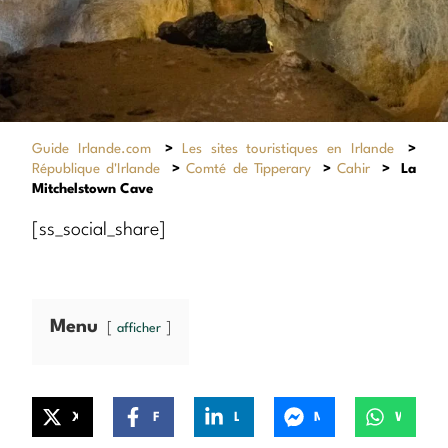
Guide Irlande.com
>
Les sites touristiques en Irlande
>
République d'Irlande
>
Comté de Tipperary
>
Cahir
>
La
Mitchelstown Cave
[ss_social_share]
Menu
afficher
X
Facebook
LinkedIn
Messenger
WhatsApp